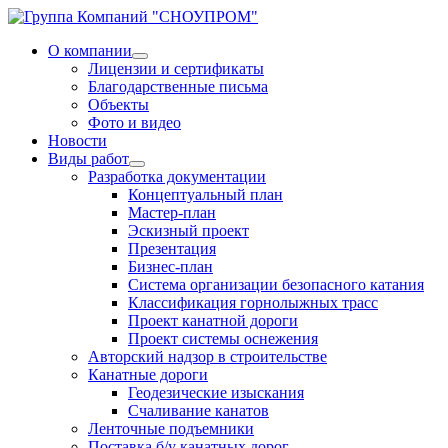
О компании
Лицензии и сертификаты
Благодарственные письма
Объекты
Фото и видео
Новости
Виды работ
Разработка документации
Концептуальный план
Мастер-план
Эскизный проект
Презентация
Бизнес-план
Система организации безопасного катания
Классификация горнолыжных трасс
Проект канатной дороги
Проект системы оснежения
Авторский надзор в строительстве
Канатные дороги
Геодезические изыскания
Счаливание канатов
Ленточные подъемники
Поставка б/у канатных дорог