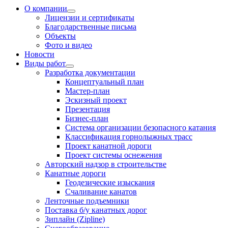
О компании
Лицензии и сертификаты
Благодарственные письма
Объекты
Фото и видео
Новости
Виды работ
Разработка документации
Концептуальный план
Мастер-план
Эскизный проект
Презентация
Бизнес-план
Система организации безопасного катания
Классификация горнолыжных трасс
Проект канатной дороги
Проект системы оснежения
Авторский надзор в строительстве
Канатные дороги
Геодезические изыскания
Счаливание канатов
Ленточные подъемники
Поставка б/у канатных дорог
Зиплайн (Zipline)