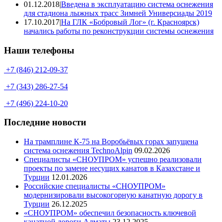
01.12.2018
|
Введена в эксплуатацию система оснежения
для стадиона лыжных трасс Зимней Универсиады 2019
17.10.2017
|
На ГЛК «Бобровый Лог» (г. Красноярск)
начались работы по реконструкции системы оснежения
Наши телефоны
+7 (846) 212-09-37
+7 (343) 286-27-54
+7 (496) 224-10-20
Последние новости
На трамплине К-75 на Воробьёвых горах запущена
система оснежения TechnoAlpin
09.02.2026
Специалисты «СНОУПРОМ» успешно реализовали
проекты по замене несущих канатов в Казахстане и
Турции
12.01.2026
Российские специалисты «СНОУПРОМ»
модернизировали высокогорную канатную дорогу в
Турции
26.12.2025
«СНОУПРОМ» обеспечил безопасность ключевой
канатной дороги Алматы
23.12.2025