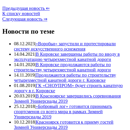
Предыдущая новость
⇐
К списку новостей
Следующая новость
⇒
Новости по теме
08.12.2023
|
«Воробьи» запустили и протестировали
систему искусственного оснежения
14.04.2021
|
В Кировске завершены работы по вводу в
эксплуатацию четырехместной канатной дороги
14.01.2020
|
В Кировске продолжаются работы по
строительству четырехместной канатной дороги
14.11.2019
|
Продолжаются работы по строительству
четырехместной канатной дороги г. Кировске
01.08.2019
|
ГК «СНОУПРОМ» будет строить канатную
дорогу в г. Кировске
20.03.2019
|
В Красноярске завершились соревнования
Зимней Универсиады 2019
25.12.2018
|
«Бобровый лог» готовится принимать
спортсменов со всего мира в рамках Зимней
Универсиады 2019
10.12.2018
|
Красноярск готовится к приему гостей
Зимней Универсиады 2019