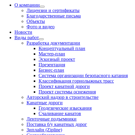
О компании
Лицензии и сертификаты
Благодарственные письма
Объекты
Фото и видео
Новости
Виды работ
Разработка документации
Концептуальный план
Мастер-план
Эскизный проект
Презентация
Бизнес-план
Система организации безопасного катания
Классификация горнолыжных трасс
Проект канатной дороги
Проект системы оснежения
Авторский надзор в строительстве
Канатные дороги
Геодезические изыскания
Счаливание канатов
Ленточные подъемники
Поставка б/у канатных дорог
Зиплайн (Zipline)