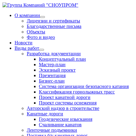
О компании
Лицензии и сертификаты
Благодарственные письма
Объекты
Фото и видео
Новости
Виды работ
Разработка документации
Концептуальный план
Мастер-план
Эскизный проект
Презентация
Бизнес-план
Система организации безопасного катания
Классификация горнолыжных трасс
Проект канатной дороги
Проект системы оснежения
Авторский надзор в строительстве
Канатные дороги
Геодезические изыскания
Счаливание канатов
Ленточные подъемники
Поставка б/у канатных дорог